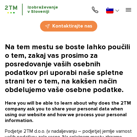
Izobraževanje
v Sloveniji
Domov
Kontaktirajte nas
Storitve
Na tem mestu se boste lahko poučili
Jezikovni tečaji
Slovenski jezik
o tem, zakaj vas prosimo za
posredovanje vaših osebnih
Izobraževanje v Sloveniji
Spletni tečaji slovenščine
Novice
podatkov pri uporabi naše spletne
strani ter o tem, na kakšen način
Za zdravstveno osebje
Novice
Vtisi
obdelujemo vaše osebne podatke.
Blog
Kontakti
Here you will be able to learn about why does the 2TM
company ask you to share your personal data when
Dogodki
using our website and how we process your personal
information.
Podjetje 2TM d.o.o. (v nadaljevanju – podjetje) jemlje varnost
vaših podatkov zelo resno. Na spletnem mestu zbiramo