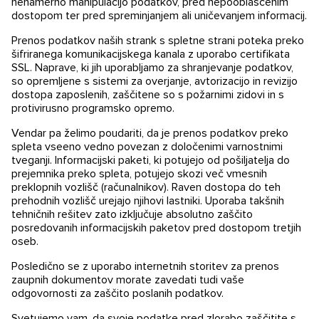
nenamerno manipulacijo podatkov, pred nepooblaščenim
dostopom ter pred spreminjanjem ali uničevanjem informacij.
Prenos podatkov naših strank s spletne strani poteka preko
šifriranega komunikacijskega kanala z uporabo certifikata
SSL. Naprave, ki jih uporabljamo za shranjevanje podatkov,
so opremljene s sistemi za overjanje, avtorizacijo in revizijo
dostopa zaposlenih, zaščitene so s požarnimi zidovi in s
protivirusno programsko opremo.
Vendar pa želimo poudariti, da je prenos podatkov preko
spleta vseeno vedno povezan z določenimi varnostnimi
tveganji. Informacijski paketi, ki potujejo od pošiljatelja do
prejemnika preko spleta, potujejo skozi več vmesnih
preklopnih vozlišč (računalnikov). Raven dostopa do teh
prehodnih vozlišč urejajo njihovi lastniki. Uporaba takšnih
tehničnih rešitev zato izključuje absolutno zaščito
posredovanih informacijskih paketov pred dostopom tretjih
oseb.
Posledično se z uporabo internetnih storitev za prenos
zaupnih dokumentov morate zavedati tudi vaše
odgovornosti za zaščito poslanih podatkov.
Svetujemo vam, da svoje podatke pred zlorabo zaščitite s