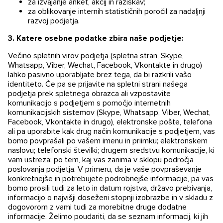
za izvajanje anket, akcij in raziskav;
za oblikovanje internih statističnih poročil za nadaljnji
razvoj podjetja.
3. Katere osebne podatke zbira naše podjetje:
Večino spletnih virov podjetja (spletna stran, Skype,
Whatsapp, Viber, Wechat, Facebook, Vkontakte in drugo)
lahko pasivno uporabljate brez tega, da bi razkrili vašo
identiteto. Če pa se prijavite na spletni strani našega
podjetja prek spletnega obrazca ali vzpostavite
komunikacijo s podjetjem s pomočjo internetnih
komunikacijskih sistemov (Skype, Whatsapp, Viber, Wechat,
Facebook, Vkontakte in drugo), elektronske pošte, telefona
ali pa uporabite kak drug način komunikacije s podjetjem, vas
bomo povprašali po vašem imenu in priimku; elektronskem
naslovu; telefonski številki; drugem sredstvu komunikacije, ki
vam ustreza; po tem, kaj vas zanima v sklopu področja
poslovanja podjetja. V primeru, da je vaše povpraševanje
konkretnejše in potrebujete podrobnejše informacije, pa vas
bomo prosili tudi za leto in datum rojstva, državo prebivanja,
informacijo o najvišji doseženi stopnji izobrazbe in v skladu z
dogovorom z vami tudi za morebitne druge dodatne
informacije. Želimo poudariti, da se seznam informacij, ki jih