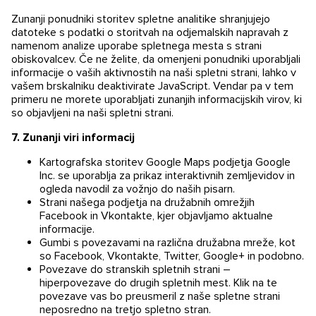
Zunanji ponudniki storitev spletne analitike shranjujejo
datoteke s podatki o storitvah na odjemalskih napravah z
namenom analize uporabe spletnega mesta s strani
obiskovalcev. Če ne želite, da omenjeni ponudniki uporabljali
informacije o vaših aktivnostih na naši spletni strani, lahko v
vašem brskalniku deaktivirate JavaScript. Vendar pa v tem
Politika varovanja vaših osebnih podatkov
in
pogoji
primeru ne morete uporabljati zunanjih informacijskih virov, ki
uporabe.
so objavljeni na naši spletni strani.
Strinjam se z obdelavo mojih osebnih podatkov.
7.
Zunanji viri informacij
Strinjam se s pogoji uporabe.
Kartografska storitev Google Maps podjetja Google
Inc. se uporablja za prikaz interaktivnih zemljevidov in
ogleda navodil za vožnjo do naših pisarn.
Strani našega podjetja na družabnih omrežjih
Facebook in Vkontakte, kjer objavljamo aktualne
informacije.
Gumbi s povezavami na različna družabna mreže, kot
so Facebook, Vkontakte, Twitter, Google+ in podobno.
Povezave do stranskih spletnih strani –
hiperpovezave do drugih spletnih mest. Klik na te
povezave vas bo preusmeril z naše spletne strani
neposredno na tretjo spletno stran.