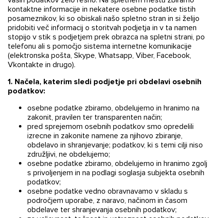
kontaktne informacije in nekatere osebne podatke tistih
posameznikov, ki so obiskali našo spletno stran in si želijo
pridobiti več informacij o storitvah podjetja in v ta namen
stopijo v stik s podjetjem prek obrazca na spletni strani, po
telefonu ali s pomočjo sistema internetne komunikacije
(elektronska pošta, Skype, Whatsapp, Viber, Facebook,
Vkontakte in drugo).
1. Načela, katerim sledi podjetje pri obdelavi osebnih
podatkov:
osebne podatke zbiramo, obdelujemo in hranimo na
zakonit, pravilen ter transparenten način;
pred sprejemom osebnih podatkov smo opredelili
izrecne in zakonite namene za njihovo zbiranje,
obdelavo in shranjevanje; podatkov, ki s temi cilji niso
združljivi, ne obdelujemo;
osebne podatke zbiramo, obdelujemo in hranimo zgolj
s privoljenjem in na podlagi soglasja subjekta osebnih
podatkov;
osebne podatke vedno obravnavamo v skladu s
področjem uporabe, z naravo, načinom in časom
obdelave ter shranjevanja osebnih podatkov;