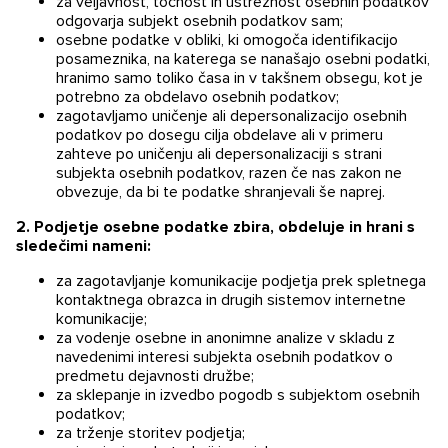
za veljavnost, točnost in ustreznost osebnih podatkov
odgovarja subjekt osebnih podatkov sam;
osebne podatke v obliki, ki omogoča identifikacijo
posameznika, na katerega se nanašajo osebni podatki,
hranimo samo toliko časa in v takšnem obsegu, kot je
potrebno za obdelavo osebnih podatkov;
zagotavljamo uničenje ali depersonalizacijo osebnih
podatkov po dosegu cilja obdelave ali v primeru
zahteve po uničenju ali depersonalizaciji s strani
subjekta osebnih podatkov, razen če nas zakon ne
obvezuje, da bi te podatke shranjevali še naprej.
2. Podjetje osebne podatke zbira, obdeluje in hrani s
sledečimi nameni:
za zagotavljanje komunikacije podjetja prek spletnega
kontaktnega obrazca in drugih sistemov internetne
komunikacije;
za vodenje osebne in anonimne analize v skladu z
navedenimi interesi subjekta osebnih podatkov o
predmetu dejavnosti družbe;
za sklepanje in izvedbo pogodb s subjektom osebnih
podatkov;
za trženje storitev podjetja;