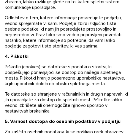
zbiramo, lahko razlikuje glede na to, kateri spletni sistem
komunikacije uporabljate.
Odločitev o tem, katere informacije posredujete podjetju,
vedno sprejemate vi sami. Podjetje zbira izključno tiste
osebne podatke, ki nam jih posredujete prostovoljno in
neposredno vi. Prav tako smo vedno pripravljeni povedati
natanko, katere informacije so potrebne, da vam lahko
podjetje zagotovi tisto storitev, ki vas zanima.
4. Piškotki
Piškotki (сookies) so datoteke s podatki o storitvi, ki
pospešujejo ponavljajoči se dostop do našega spletnega
mesta. Piškotki hranijo posamezne uporabniške nastavitve,
ki jih uporabnik določi ob obisku spletnega mesta.
Te datoteke so shranjene v računalnikih in drugih napravah, ki
jih uporabljate za dostop do spletnih mest. Piškotke lahko
vedno izbrišete ali onemogočite njihovo uporabo v
nastavitvah brskalnika.
5. Varnost dostopa do osebnih podatkov v podjetju
Za zaščito osebnih podatkov, ki se pošiljajo prek obrazcev