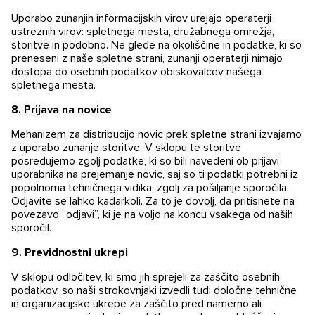
Uporabo zunanjih informacijskih virov urejajo operaterji
ustreznih virov: spletnega mesta, družabnega omrežja,
storitve in podobno. Ne glede na okoliščine in podatke, ki so
preneseni z naše spletne strani, zunanji operaterji nimajo
dostopa do osebnih podatkov obiskovalcev našega
spletnega mesta.
8.
Prijava na novice
Mehanizem za distribucijo novic prek spletne strani izvajamo
z uporabo zunanje storitve. V sklopu te storitve
posredujemo zgolj podatke, ki so bili navedeni ob prijavi
uporabnika na prejemanje novic, saj so ti podatki potrebni iz
popolnoma tehničnega vidika, zgolj za pošiljanje sporočila.
Odjavite se lahko kadarkoli. Za to je dovolj, da pritisnete na
povezavo “odjavi”, ki je na voljo na koncu vsakega od naših
sporočil.
9.
Previdnostni ukrepi
V sklopu odločitev, ki smo jih sprejeli za zaščito osebnih
podatkov, so naši strokovnjaki izvedli tudi določne tehnične
in organizacijske ukrepe za zaščito pred namerno ali