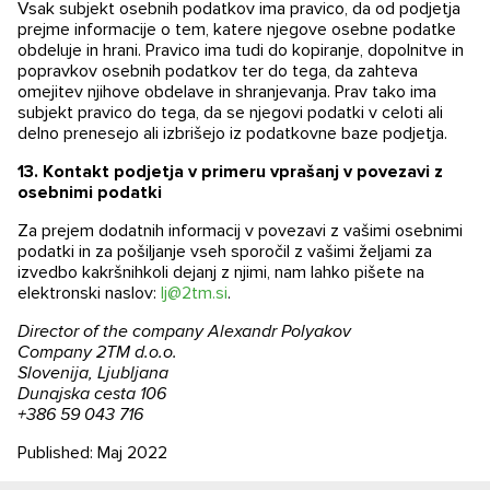
Vsak subjekt osebnih podatkov ima pravico, da od podjetja
prejme informacije o tem, katere njegove osebne podatke
obdeluje in hrani. Pravico ima tudi do kopiranje, dopolnitve in
popravkov osebnih podatkov ter do tega, da zahteva
omejitev njihove obdelave in shranjevanja. Prav tako ima
subjekt pravico do tega, da se njegovi podatki v celoti ali
delno prenesejo ali izbrišejo iz podatkovne baze podjetja.
13.
Kontakt podjetja v primeru vprašanj v povezavi z
osebnimi podatki
Za prejem dodatnih informacij v povezavi z vašimi osebnimi
podatki in za pošiljanje vseh sporočil z vašimi željami za
izvedbo kakršnihkoli dejanj z njimi, nam lahko pišete na
elektronski naslov:
lj@2tm.si
.
Director of the company Alexandr Polyakov
Company 2ТМ d.o.o.
Slovenija, Ljubljana
Dunajska cesta 106
+386 59 043 716
Published: Maj 2022