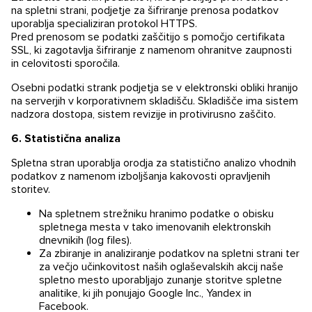
na spletni strani, podjetje za šifriranje prenosa podatkov
uporablja specializiran protokol HTTPS.
Pred prenosom se podatki zaščitijo s pomočjo certifikata
SSL, ki zagotavlja šifriranje z namenom ohranitve zaupnosti
in celovitosti sporočila.
Osebni podatki strank podjetja se v elektronski obliki hranijo
na serverjih v korporativnem skladišču. Skladišče ima sistem
nadzora dostopa, sistem revizije in protivirusno zaščito.
6. Statistična analiza
Spletna stran uporablja orodja za statistično analizo vhodnih
podatkov z namenom izboljšanja kakovosti opravljenih
storitev.
Na spletnem strežniku hranimo podatke o obisku
spletnega mesta v tako imenovanih elektronskih
Kontaktirajte nas
dnevnikih (log files).
Za zbiranje in analiziranje podatkov na spletni strani ter
za večjo učinkovitost naših oglaševalskih akcij naše
spletno mesto uporabljajo zunanje storitve spletne
analitike, ki jih ponujajo Google Inc., Yandex in
Facebook.