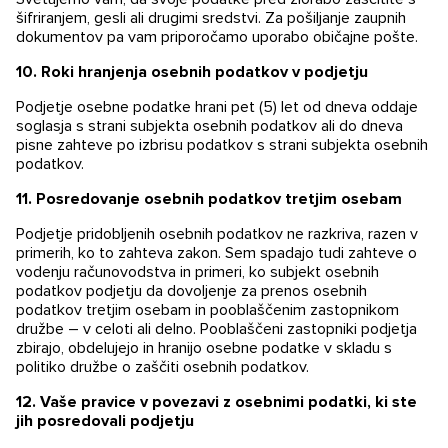
šifriranjem, gesli ali drugimi sredstvi. Za pošiljanje zaupnih
dokumentov pa vam priporočamo uporabo običajne pošte.
10.
Roki hranjenja osebnih podatkov v podjetju
Podjetje osebne podatke hrani pet (5) let od dneva oddaje
soglasja s strani subjekta osebnih podatkov ali do dneva
pisne zahteve po izbrisu podatkov s strani subjekta osebnih
podatkov.
11.
Posredovanje osebnih podatkov tretjim osebam
Podjetje pridobljenih osebnih podatkov ne razkriva, razen v
primerih, ko to zahteva zakon. Sem spadajo tudi zahteve o
vodenju računovodstva in primeri, ko subjekt osebnih
podatkov podjetju da dovoljenje za prenos osebnih
podatkov tretjim osebam in pooblaščenim zastopnikom
družbe – v celoti ali delno. Pooblaščeni zastopniki podjetja
zbirajo, obdelujejo in hranijo osebne podatke v skladu s
politiko družbe o zaščiti osebnih podatkov.
12.
Vaše pravice v povezavi z osebnimi podatki, ki ste
jih posredovali podjetju