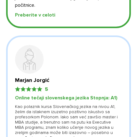
počitnice.
Politika varovanja vaših osebnih podatkov
in
pogoji
uporabe.
Preberite v celoti
Strinjam se z obdelavo mojih osebnih podatkov.
Strinjam se s pogoji uporabe.
Marjan Jorgić
5
Online tečaji slovenskega jezika Stopnja: А1)
Kao polaznik kursa Slovenačkog jezika na nivou A1,
želim da istaknem izuzetno pozitivno iskustvo sa
profesorkom Polonom. Iako sam već završio master i
MBA studije, a trenutno sam na putu ka Executive
MBA programu, znam koliko učenje novog jezika u
zrelijim godinama može biti izazovno – posebno u