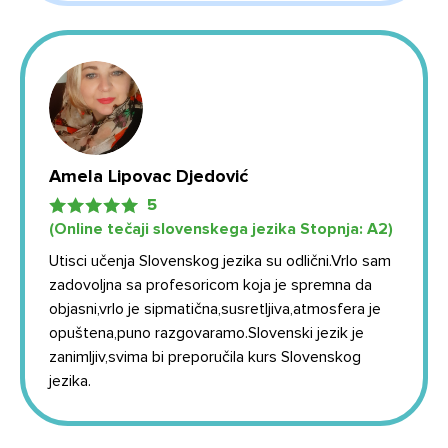
Amela Lipovac Djedović
5
(Online tečaji slovenskega jezika Stopnja: А2)
Utisci učenja Slovenskog jezika su odlični.Vrlo sam
zadovoljna sa profesoricom koja je spremna da
objasni,vrlo je sipmatična,susretljiva,atmosfera je
opuštena,puno razgovaramo.Slovenski jezik je
zanimljiv,svima bi preporučila kurs Slovenskog
jezika.