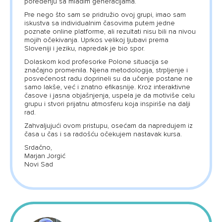
poređenju sa mlađim generacijama.
Pre nego što sam se pridružio ovoj grupi, imao sam
iskustva sa individualnim časovima putem jedne
poznate online platforme, ali rezultati nisu bili na nivou
mojih očekivanja. Uprkos velikoj ljubavi prema
Sloveniji i jeziku, napredak je bio spor.
Dolaskom kod profesorke Polone situacija se
značajno promenila. Njena metodologija, strpljenje i
posvećenost radu doprineli su da učenje postane ne
samo lakše, već i znatno efikasnije. Kroz interaktivne
časove i jasna objašnjenja, uspela je da motiviše celu
grupu i stvori prijatnu atmosferu koja inspiriše na dalji
rad.
Zahvaljujući ovom pristupu, osećam da napredujem iz
časa u čas i sa radošću očekujem nastavak kursa.
Srdačno,
Marjan Jorgić
Novi Sad