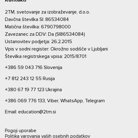
2TM, svetovanje za izobraževanje, d.o.o.
Davčna številka SI: 86534084
Matična številka: 6790798000
Zavezanec za DDV: Da (SI86534084)
Ustanovitev podjetja: 26.2.2015
Vpis v sodni register: Okrožno sodišče v Ljubljani
Številka registrskega vpisa: 2015/8701
+386 59 043 716
Slovenija
+7 812 243 12 55
Rusija
+380 67 19 77 123
Ukrajina
+386 069 776 133,
Viber,
WhatsApp,
Telegram
Email: education@2tm.si
Pogoji uporabe
Politika varovanja vaših osebnih podatkov