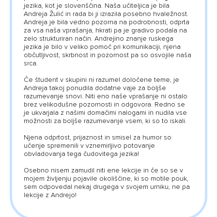
jezika, kot je slovenščina. Naša učiteljica je bila
Andreja Žulić in rada bi ji izrazila posebno hvaležnost.
Andreja je bila vedno pozorna na podrobnosti, odprta
za vsa naša vprašanja, hkrati pa je gradivo podala na
zelo strukturiran način. Andrejino znanje ruskega
jezika je bilo v veliko pomoč pri komunikaciji, njena
občutljivost, skrbnost in pozornost pa so osvojile naša
srca.
Če študent v skupini ni razumel določene teme, je
Andreja takoj ponudila dodatne vaje za boljše
razumevanje snovi. Niti eno naše vprašanje ni ostalo
brez velikodušne pozornosti in odgovora. Redno se
je ukvarjala z našimi domačimi nalogami in nudila vse
možnosti za boljše razumevanje vsem, ki so to iskali.
Njena odprtost, prijaznost in smisel za humor so
učenje spremenili v vznemirljivo potovanje
obvladovanja tega čudovitega jezika!
Osebno nisem zamudil niti ene lekcije in če so se v
mojem življenju pojavile okoliščine, ki so motile pouk,
sem odpovedal nekaj drugega v svojem urniku, ne pa
lekcije z Andrejo!