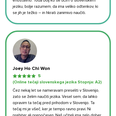
enostavno. Toda bolj ko se učim o slovenskem
jeziku, bolje razumem, da ima veliko odtenkov, ki
se jih je težko – in hkrati zanimivo naučiti.
Joey Ho Chi Won
5
(Online tečaji slovenskega jezika Stopnja: А2)
Čez nekaj let se nameravam preseliti v Slovenijo,
zato se želim naučiti jezika. Vesel sem, da lahko
opravim ta tečaj pred prihodom v Slovenijo. Ta
tečaj mi je všeč, ker je tempo ravno pravi. Ni
prehiter ali prepočasen. Naš učitelj ima zelo dober