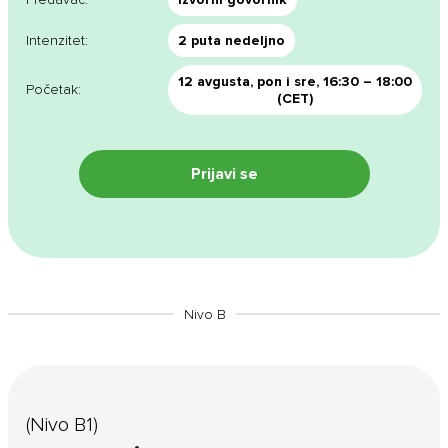
Intenzitet:
2 puta nedeljno
12 avgusta, pon i sre, 16:30 – 18:00
Početak:
(CET)
Prijavi se
Besplatne konsultacije
Prijavite se na kurs
Nivo B
(Nivo B1)