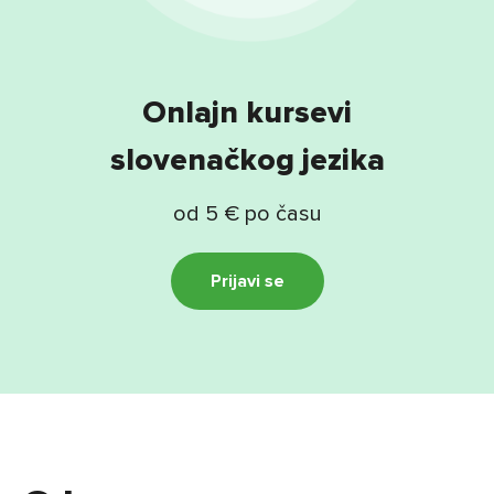
Blog
Kontakti
Događaje
Onlajn kursevi
slovenačkog jezika
od 5 € po času
Prijavi se