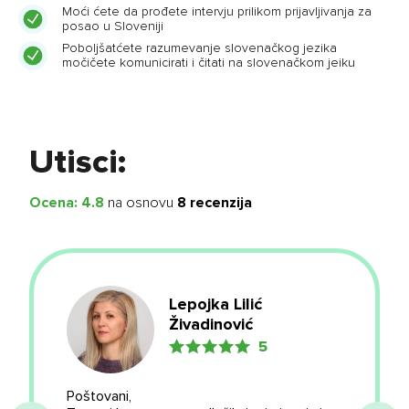
Moći ćete da prođete intervju prilikom prijavljivanja za
posao u Sloveniji
Poboljšatćete razumevanje slovenačkog jezika
močičete komunicirati i čitati na slovenačkom jeiku
Utisci:
Ocena:
4.8
na osnovu
8
recenzija
Lepojka Lilić
Živadinović
5
Poštovani,