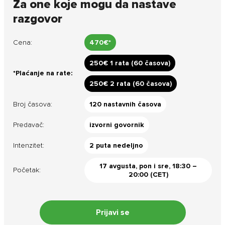
Za one koje mogu da nastave
razgovor
Saglasan/saglasna sam sa obradom mojih ličnih
Saglasan/saglasna sam sa obradom mojih ličnih
podataka
podataka
Slažem se sa uslovima korišćenja
Slažem se sa uslovima korišćenja
Cena:
470€*
250€ 1 rata (60 časova)
*Plaćanje na rate:
250€ 2 rata (60 časova)
Broj časova:
120 nastavnih časova
Predavač:
izvorni govornik
Intenzitet:
2 puta nedeljno
17 avgusta, pon i sre, 18:30 –
Početak:
20:00 (CET)
Prijavi se