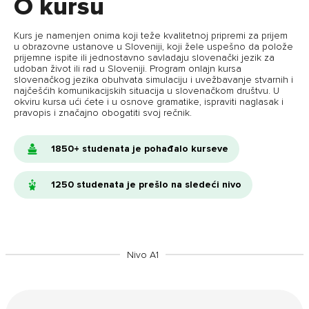
O kursu
Kurs je namenjen onima koji teže kvalitetnoj pripremi za prijem
u obrazovne ustanove u Sloveniji, koji žele uspešno da polože
prijemne ispite ili jednostavno savladaju slovenački jezik za
udoban život ili rad u Sloveniji. Program onlajn kursa
slovenačkog jezika obuhvata simulaciju i uvežbavanje stvarnih i
najčešćih komunikacijskih situacija u slovenačkom društvu. U
okviru kursa ući ćete i u osnove gramatike, ispraviti naglasak i
pravopis i značajno obogatiti svoj rečnik.
1850+ studenata je pohađalo kurseve
1250 studenata je prešlo na sledeći nivo
Nivo A1