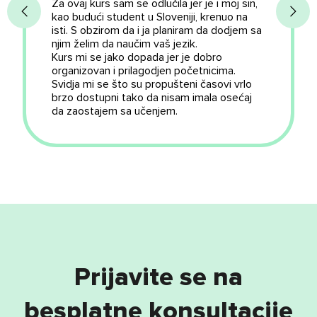
Za ovaj kurs sam se odlučila jer je i moj sin,
kao budući student u Sloveniji, krenuo na
isti. S obzirom da i ja planiram da dodjem sa
njim želim da naučim vaš jezik.
Kurs mi se jako dopada jer je dobro
organizovan i prilagodjen početnicima.
Svidja mi se što su propušteni časovi vrlo
brzo dostupni tako da nisam imala osećaj
da zaostajem sa učenjem.
Posebno mi se svidela vedrina predavača i
pozitivan pristup apsolutnim početnicama.
Takav pristup ohrabruje i budi želju za
učenjem.
Moje omiljene reči na slovenačkom su:
lahko, tudi, kosmiče( nikako da je upamtim),
upam, ampak.
Prijavite se na
besplatne konsultacije