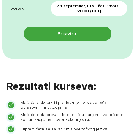
29 septembar, uto i čet, 18:30 –
Početak:
20:00 (CET)
Prijavi se
Rezultati kurseva:
Moći ćete da pratiti predavanja na slovenačkim
obrazovnim institucijama
Moći ćete da prevaziđete jezičku barijeru i započnete
komunikaciju na slovenačkom jeziku
Pripremićete se za ispit iz slovenačkog jezika