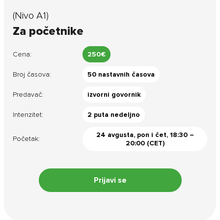
(Nivo A1)
Za početnike
Cena:
250€
Broj časova:
50 nastavnih časova
Predavač:
izvorni govornik
Intenzitet:
2 puta nedeljno
24 avgusta, pon i čet, 18:30 –
Početak:
20:00 (CET)
Prijavi se