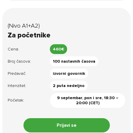
(Nivo A1+A2)
Za početnike
Cena:
460€
Broj časova:
100 nastavnih časova
Predavač:
izvorni govornik
Intenzitet:
2 puta nedeljno
9 septembar, pon i sre, 18:30 –
Početak:
20:00 (CET)
Prijavi se