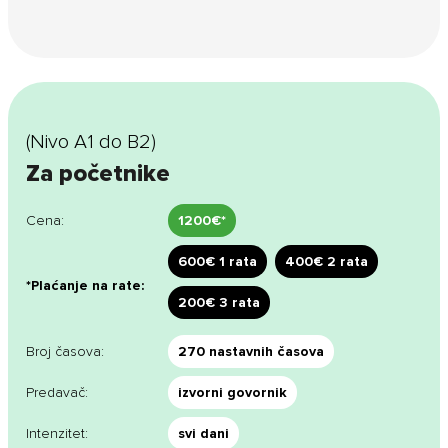
(Nivo А1 do В2)
Za početnike
Cena:
1200€*
600€ 1 rata
400€ 2 rata
*Plaćanje na rate:
200€ 3 rata
Broj časova:
270 nastavnih časova
Predavač:
izvorni govornik
Intenzitet:
svi dani