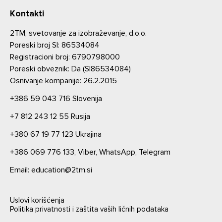
Kontakti
2TM, svetovanje za izobraževanje, d.o.o.
Poreski broj SI: 86534084
Registracioni broj: 6790798000
Poreski obveznik: Da (SI86534084)
Osnivanje kompanije: 26.2.2015
+386 59 043 716
Slovenija
+7 812 243 12 55
Rusija
+380 67 19 77 123
Ukrajina
+386 069 776 133,
Viber,
WhatsApp,
Telegram
Email: education@2tm.si
Uslovi korišćenja
Politika privatnosti i zaštita vaših ličnih podataka