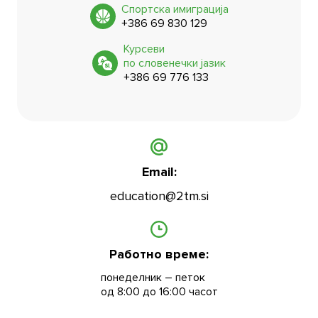
Спортска имиграција
+386 69 830 129
Се согласувам со обработка на моите лични
Курсеви
податоци
по словенечки јазик
+386 69 776 133
Се согласувам со условите за користење
Email:
education@2tm.si
Работно време:
понеделник – петок
од 8:00 до 16:00 часот