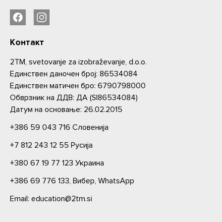
Контакт
2TM, svetovanje za izobraževanje, d.o.o.
Единствен даночен број: 86534084
Единствен матичен бро: 6790798000
Oбврзник на ДДВ: ДА (SI86534084)
Датум на основање: 26.02.2015
+386 59 043 716
Словениjа
+7 812 243 12 55
Русија
+380 67 19 77 123
Украина
+386 69 776 133,
Вибер,
WhatsApp
Email: education@2tm.si