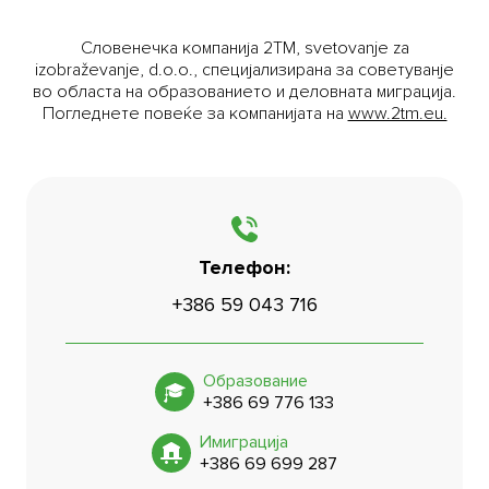
Словенечка компанија 2TM, svetovanje za
izobraževanje, d.o.o., специјализирана за советуванје
во областа на образованието и деловната миграција.
Погледнете повеќе за компанијата на
www.2tm.eu.
Телефон:
Бесплатна консултација
+386 59 043 716
Образование
+386 69 776 133
Имиграција
+386 69 699 287