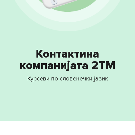
Блог
Контакти
Настани
Контакти
на
компанијата 2TM
Курсеви по словенечки јазик